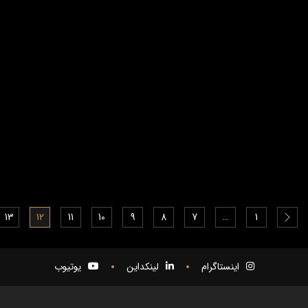
13
12
11
10
9
8
7
…
1
اینستاگرام
لینکداین
یوتیوب