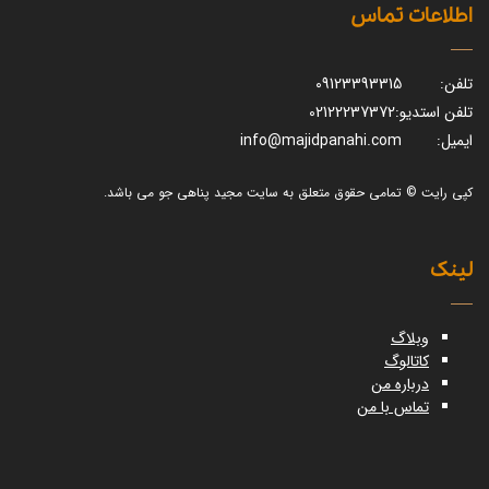
اطلاعات تماس
تلفن:
09123393315
تلفن استدیو:
02122237372
ایمیل:
info@majidpanahi.com
کپی رایت © تمامی حقوق متعلق به سایت مجید پناهی جو می باشد.
لینک
وبلاگ
کاتالوگ
درباره من
تماس با من