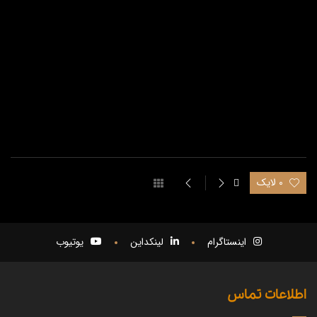
0 لایک
اینستاگرام
لینکداین
یوتیوب
اطلاعات تماس