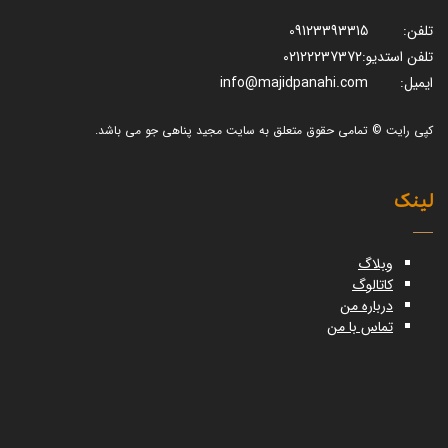
تلفن:
09123393315
تلفن استدیو:
02122237372
ایمیل:
info@majidpanahi.com
کپی رایت © تمامی حقوق متعلق به سایت مجید پناهی جو می باشد.
لینک
وبلاگ
کاتالوگ
درباره من
تماس با من