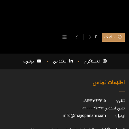
0 لایک
اینستاگرام
لینکداین
یوتیوب
اطلاعات تماس
تلفن:
09123393315
تلفن استدیو:
02122237372
ایمیل:
info@majidpanahi.com