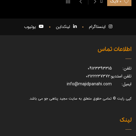
0 لایک
اینستاگرام
لینکداین
یوتیوب
اطلاعات تماس
تلفن:
09123393315
تلفن استدیو:
02122237372
ایمیل:
info@majidpanahi.com
کپی رایت © تمامی حقوق متعلق به سایت مجید پناهی جو می باشد.
لینک