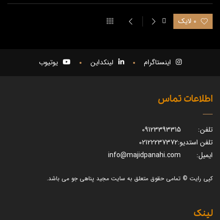
0 لایک
اینستاگرام
لینکداین
یوتیوب
اطلاعات تماس
تلفن:
09123393315
تلفن استدیو:
02122237372
ایمیل:
info@majidpanahi.com
کپی رایت © تمامی حقوق متعلق به سایت مجید پناهی جو می باشد.
لینک