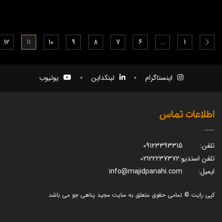
12
11
10
9
8
7
6
…
1
اینستاگرام
لینکداین
یوتیوب
اطلاعات تماس
تلفن:
09123393315
تلفن استدیو:
02122237372
ایمیل:
info@majidpanahi.com
کپی رایت © تمامی حقوق متعلق به سایت مجید پناهی جو می باشد.