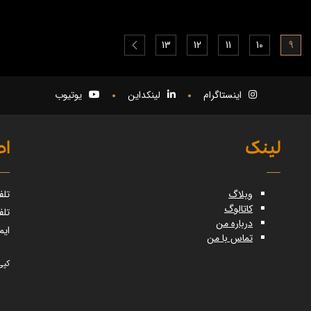
13
12
11
10
9
اینستاگرام
لینکداین
یوتیوب
لینک
اط
وبلاگ
تلف
کاتالوگ
تلف
درباره من
ایم
تماس با من
کپی